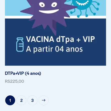
DTPa+VIP (4 anos)
R$
225,00
1
→
2
3