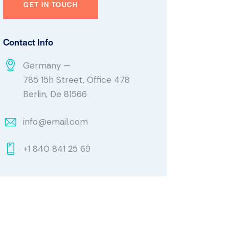
Contact Info
Germany —
785 15h Street, Office 478
Berlin, De 81566
info@email.com
+1 840 841 25 69