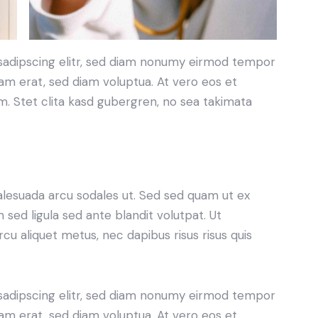
sadipscing elitr, sed diam nonumy eirmod tempor
yam erat, sed diam voluptua. At vero eos et
. Stet clita kasd gubergren, no sea takimata
alesuada arcu sodales ut. Sed sed quam ut ex
ed ligula sed ante blandit volutpat. Ut
rcu aliquet metus, nec dapibus risus risus quis
sadipscing elitr, sed diam nonumy eirmod tempor
yam erat, sed diam voluptua. At vero eos et