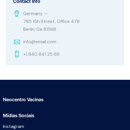
Contact Info
Germany —
785 15h Street, Office 478
Berlin, De 81566
info@email.com
+1 840 841 25 69
Neocentro Vacinas
Mídias Sociais
Instagram