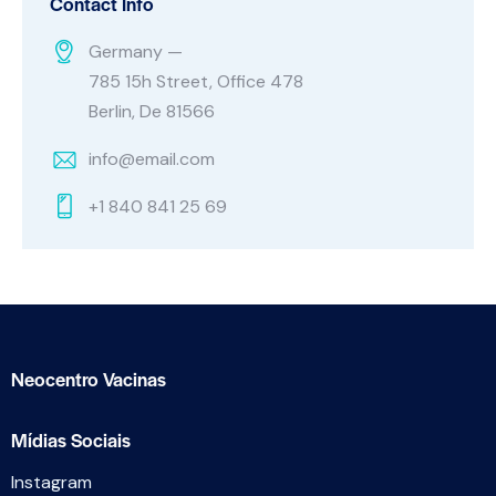
Contact Info
Germany —
785 15h Street, Office 478
Berlin, De 81566
info@email.com
+1 840 841 25 69
Neocentro Vacinas
Mídias Sociais
Instagram