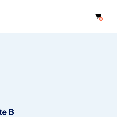
0
te B