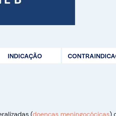
INDICAÇÃO
CONTRAINDIC
ralizadas (
doenças meningocócicas
) 