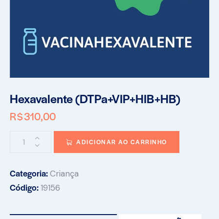
Hexavalente (DTPa+VIP+HIB+HB)
R$
310,00
ADICIONAR AO CARRINHO
Categoria:
Criança
Código:
19156